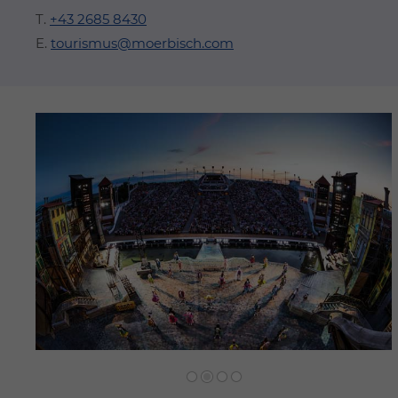
T.
+43 2685 8430
E.
tourismus@moerbisch.com
Zurück
Vorwärts