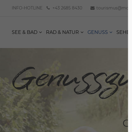
INFO-HOTLINE
+43 2685 8430
tourismus@moer
SEE & BAD
RAD & NATUR
GENUSS
SEHE
Genussgu
G