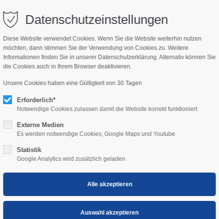
bisch.com
Datenschutzeinstellungen
Diese Website verwendet Cookies. Wenn Sie die Website weiterhin nutzen
möchten, dann stimmen Sie der Verwendung von Cookies zu. Weitere
NSWERT
KIDS
Informationen finden Sie in unserer Datenschutzerklärung. Alternativ können Sie
die Cookies auch in Ihrem Browser deaktivieren.
Unsere Cookies haben eine Gültigkeit von 30 Tagen
Erforderlich*
tschein
Notwendige Cookies zulassen damit die Website korrekt funktioniert
Externe Medien
Es werden notwendige Cookies, Google Maps und Youtube
Statistik
Google Analytics wird zusätzlich geladen
enießen in Mörbisch am S