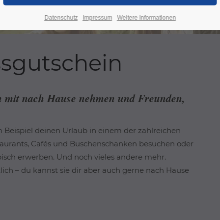
Datenschutz
Impressum
Weitere Informationen
sgutschein
ch mit nach Hause nehmen und Freunden,
Beispiel deinen Urlaub in einem der zahlreichen
taurants, Cafés und Buschenschanken besuchen oder
rbisch erwerben. Und noch vieles andere mehr.
lich – du kannst sie dir aber auch gerne nach Hause