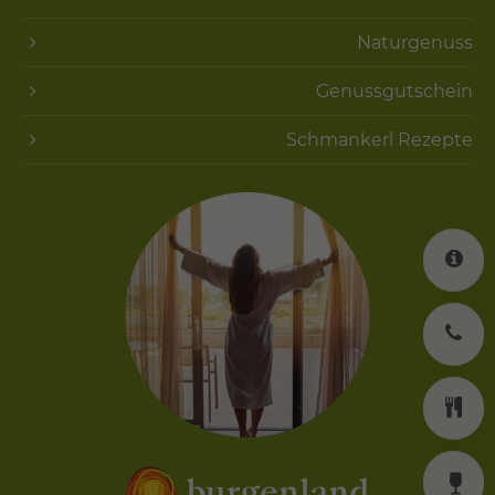
Naturgenuss
Genussgutschein
Schmankerl Rezepte
K
J
K
W