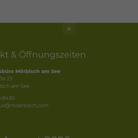
kt & Öffnungszeiten
sbüro Mörbisch am See
ße 23
isch am See
5 8430
mus@moerbisch.com