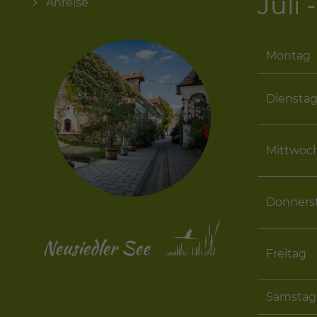
Juli
Anreise
Montag
Diensta
Mittwoc
Donners
Freitag
Samstag