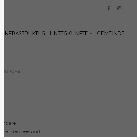
INFRASTRUKTUR
UNTERKÜNFTE
GEMEINDE
026
E KIRCHE
sondere
 über den See und