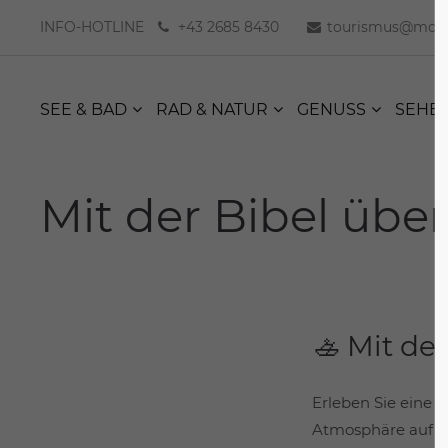
INFO-HOTLINE
+43 2685 8430
tourismus@moer
SEE & BAD
RAD & NATUR
GENUSS
SEHE
Mit der Bibel übe
🚣 Mit de
Erleben Sie eine 
Atmosphäre auf d