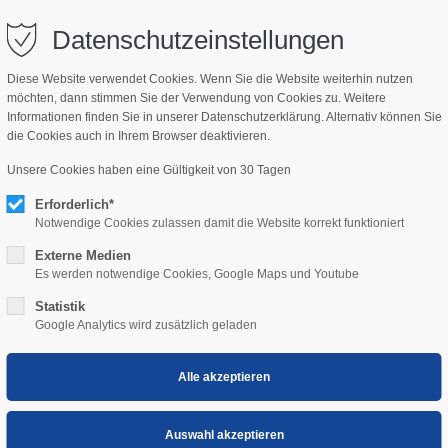
bisch.com
Datenschutzeinstellungen
Diese Website verwendet Cookies. Wenn Sie die Website weiterhin nutzen
möchten, dann stimmen Sie der Verwendung von Cookies zu. Weitere
NSWERT
KIDS
Informationen finden Sie in unserer Datenschutzerklärung. Alternativ können Sie
die Cookies auch in Ihrem Browser deaktivieren.
Unsere Cookies haben eine Gültigkeit von 30 Tagen
rs Wasser
Erforderlich*
07.07.2026–11.08.2
Notwendige Cookies zulassen damit die Website korrekt funktioniert
ORT: EVANGELISCH
Externe Medien
Es werden notwendige Cookies, Google Maps und Youtube
Statistik
Google Analytics wird zusätzlich geladen
r Bibel übers Wasser
wunderschöne Fahrt mit einer
Zille
und genießen Sie die be
em Wasser. Während der Fahrt erfahren Sie Wissenswertes