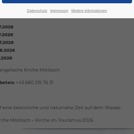
wie ausgewählte
biblische Texte rund um das Thema Wass
Datenschutz
Impressum
Weitere Informationen
ls ab 10:00 Uhr):
7.2026
7.2026
7.2026
8.2026
8.2026
ngelische Kirche Mörbisch
beten:
+43 680 215 76 31
f eine besinnliche und naturnahe Zeit auf dem Wasser.
rche Mörbisch – Kirche im Tourismus 2026