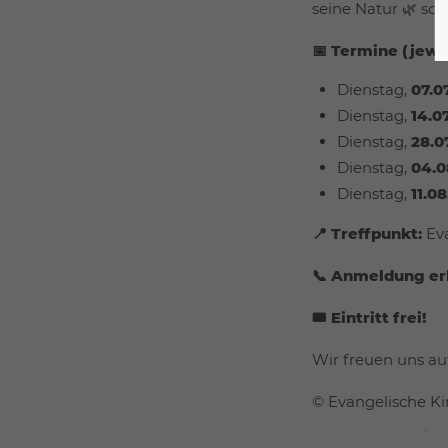
seine Natur 🌿 so
📅 Termine (jewei
Dienstag,
07.0
Dienstag,
14.0
Dienstag,
28.0
Dienstag,
04.0
Dienstag,
11.0
📍 Treffpunkt:
Eva
📞 Anmeldung er
🎟️ Eintritt frei!
Wir freuen uns au
© Evangelische Ki