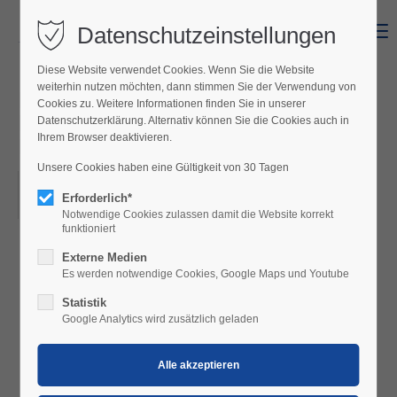
Datenschutzeinstellungen
Menu
Diese Website verwendet Cookies. Wenn Sie die Website
weiterhin nutzen möchten, dann stimmen Sie der Verwendung von
Kabarett am See - Weinzettl &
Cookies zu. Weitere Informationen finden Sie in unserer
Rudle - "für immer ... & andere
Datenschutzerklärung. Alternativ können Sie die Cookies auch in
Ihrem Browser deaktivieren.
Irrtümer"
Unsere Cookies haben eine Gültigkeit von 30 Tagen
20.09.2026, 19:00
Erforderlich*
ORT: MÖRBISCH AM SEE
Notwendige Cookies zulassen damit die Website korrekt
funktioniert
Externe Medien
Es werden notwendige Cookies, Google Maps und Youtube
Weinzettl & Rudle - "für immer
Statistik
... & andere Irrtümer"
Google Analytics wird zusätzlich geladen
📅 Sonntag, 20.09.2026
🕞 19:00 Uhr