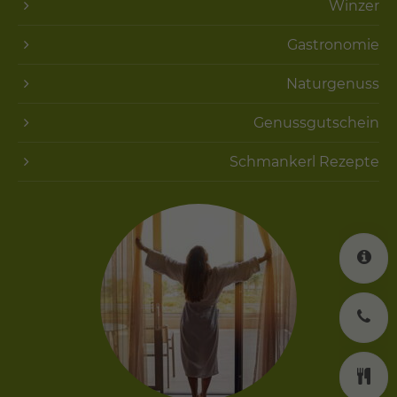
Winzer
Gastronomie
Naturgenuss
Genussgutschein
Schmankerl Rezepte
K
J
K