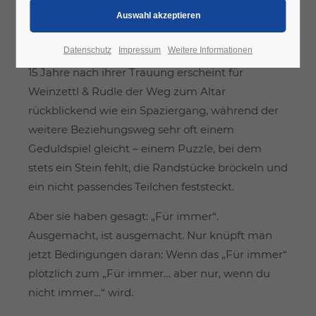
🏛️ Altes Kino, Rusterstraße 117072 Mörbisch
Infos zum Kabarett:
Datenschutz
Impressum
Weitere Informationen
15 Jahre nach ihrer Trauung erscheint für
Weinzettl & Rudle der Weg zum Altar
rückblickend wie ein Spaziergang, während der
weitere Beziehungsweg sehr oft einem
Geduldspiel gleicht – einem Puzzle, bei dem
stets ein Stein fehlt, die Randstücke bröckeln und
ein nicht passendes Teilchen feststeckt.
Aber sie haben gesagt: „Für immer“.
Ausgemacht, ist ausgemacht. Nur knüpft man
jetzt Bedingungen daran: Wenn das „Für immer“
plötzlich zum „Für immer… aber nur, wenn du
nicht immer…“ wird.