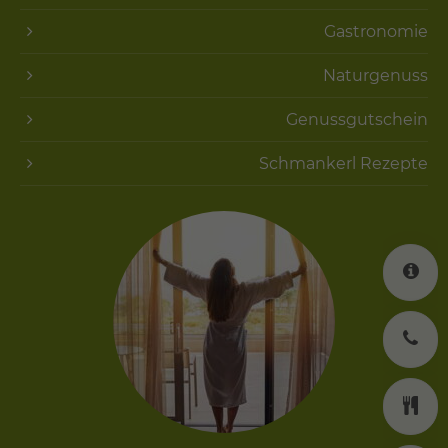
Gastronomie
Naturgenuss
Genussgutschein
Schmankerl Rezepte
K
J
K