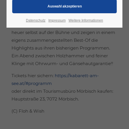
🏛️ Altes Kino, Rusterstraße 11 7072 Mörbisch
Infos zum Kabarett:
Datenschutz
Impressum
Weitere Informationen
Die Intendanten von Kabarett am See stehen
heuer selbst auf der Bühne und zeigen in einem
eigens zusammengestellten Best-Of die
Highlights aus ihren bisherigen Programmen.
Ein Abend zwischen Holzhammer und feiner
Klinge mit Ohrwurm- und Gänsehautgarantie!!
Tickets hier sichern:
https://kabarett-am-
see.at/#programm
oder direkt im Tourismusbüro Mörbisch kaufen:
Hauptstraße 23, 7072 Mörbisch.
(C) Floh & Wish