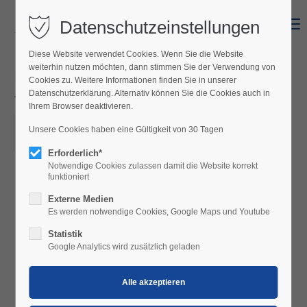
Datenschutzeinstellungen
Menu
Diese Website verwendet Cookies. Wenn Sie die Website
weiterhin nutzen möchten, dann stimmen Sie der Verwendung von
Kabarett am See - Flo & Wisch
Cookies zu. Weitere Informationen finden Sie in unserer
- "Humorwürmer"
Datenschutzerklärung. Alternativ können Sie die Cookies auch in
Ihrem Browser deaktivieren.
18.09.2026, 19:30
Unsere Cookies haben eine Gültigkeit von 30 Tagen
ORT: MÖRBISCH AM SEE
Erforderlich*
Notwendige Cookies zulassen damit die Website korrekt
funktioniert
Externe Medien
Flo & Wisch -
Es werden notwendige Cookies, Google Maps und Youtube
Humorwürmer
Statistik
Google Analytics wird zusätzlich geladen
📅 Freitag, 18.09.2026
🕞 19:30 Uhr