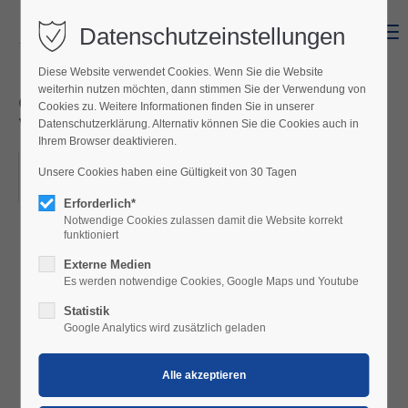
Datenschutzeinstellungen
Menu
Diese Website verwendet Cookies. Wenn Sie die Website
weiterhin nutzen möchten, dann stimmen Sie der Verwendung von
Gans Mörbisch beim
Cookies zu. Weitere Informationen finden Sie in unserer
Weindenkmal
Datenschutzerklärung. Alternativ können Sie die Cookies auch in
Ihrem Browser deaktivieren.
03.10.2026 11:00–04.10.2026 11:00
Unsere Cookies haben eine Gültigkeit von 30 Tagen
ORT: BEIM WEINDENKMAL
Erforderlich*
Notwendige Cookies zulassen damit die Website korrekt
funktioniert
Externe Medien
Gans Mörbisch 2026
Es werden notwendige Cookies, Google Maps und Youtube
Mörbisch am See | 03. & 04. Oktober 2026|
Statistik
Google Analytics wird zusätzlich geladen
Frühschoppen ab 11:00 Uhr
Erleben Sie zwei genussvolle Tage rund um die
Gans – mitten in der malerischen Kulisse von