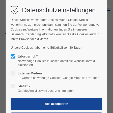
Datenschutzeinstellungen
Menu
Diese Website verwendet Cookies. Wenn Sie die Website
weiterhin nutzen möchten, dann stimmen Sie der Verwendung von
David Garrett Open Air Tour
Cookies zu. Weitere Informationen finden Sie in unserer
2026
Datenschutzerklärung. Alternativ können Sie die Cookies auch in
Ihrem Browser deaktivieren.
19.08.2026, 20:00
Unsere Cookies haben eine Gültigkeit von 30 Tagen
ORT: SEEBÜHNE MÖRBISCH
Erforderlich*
Notwendige Cookies zulassen damit die Website korrekt
funktioniert
Externe Medien
Es werden notwendige Cookies, Google Maps und Youtube
Statistik
Google Analytics wird zusätzlich geladen
19. August 2026
Einziges Konzert 2026 in