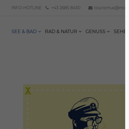
INFO-HOTLINE
+43 2685 8430
tourismus@moer
SEE & BAD
RAD & NATUR
GENUSS
SEHE