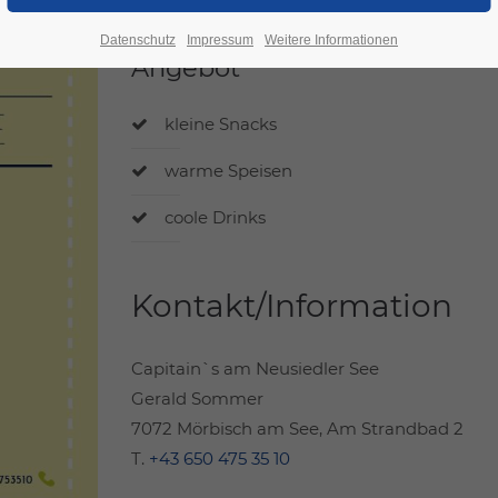
Datenschutz
Impressum
Weitere Informationen
Angebot
kleine Snacks
warme Speisen
coole Drinks
Kontakt/Information
Capitain`s am Neusiedler See
Gerald Sommer
7072 Mörbisch am See, Am Strandbad 2
T.
+43 650 475 35 10