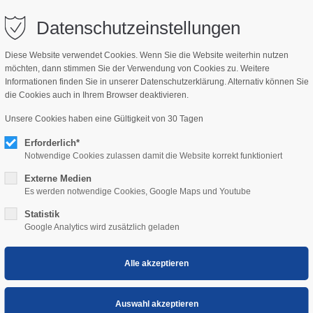
bisch.com
Datenschutzeinstellungen
Diese Website verwendet Cookies. Wenn Sie die Website weiterhin nutzen
möchten, dann stimmen Sie der Verwendung von Cookies zu. Weitere
NSWERT
KIDS
Informationen finden Sie in unserer Datenschutzerklärung. Alternativ können Sie
die Cookies auch in Ihrem Browser deaktivieren.
Unsere Cookies haben eine Gültigkeit von 30 Tagen
Erforderlich*
Notwendige Cookies zulassen damit die Website korrekt funktioniert
Externe Medien
Es werden notwendige Cookies, Google Maps und Youtube
Captain`s am Neusiedl
Statistik
Google Analytics wird zusätzlich geladen
Willkommen bei Captain`s am Neusiedle
Ankommen und Wohlfühlen - das ist unser 
Genießen Sie kühle Drinks und heiße Snacks 