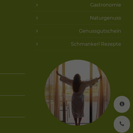
Gastronomie
Naturgenuss
Genussgutschein
Schmankerl Rezepte
K
J