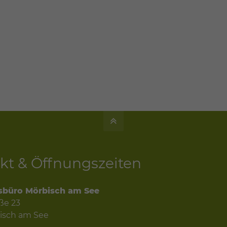
kt & Öffnungszeiten
sbüro Mörbisch am See
ße 23
isch am See