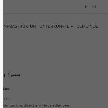
INFRASTRUKTUR
UNTERKÜNFTE
GEMEINDE
er See
r See
Motto!
hier bei uns direkt am Neusiedler See.