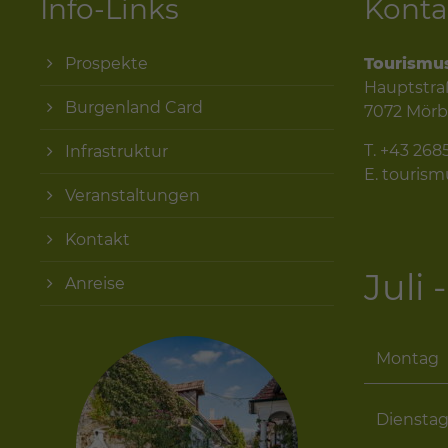
Info-Links
Konta
Prospekte
Tourismu
Hauptstra
Burgenland Card
7072 Mörb
T.
+43 268
Infrastruktur
E.
touris
Veranstaltungen
Kontakt
Juli
Anreise
Montag
Diensta