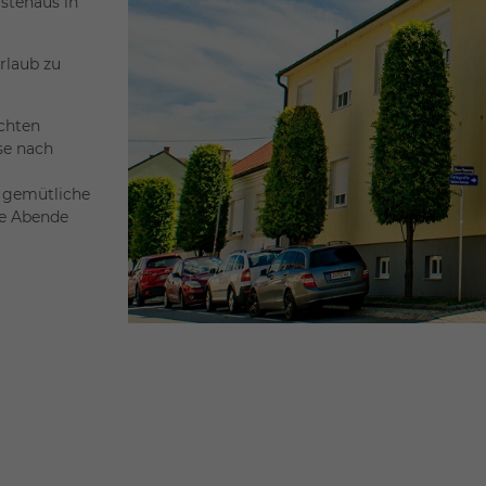
stehaus in
rlaub zu
chten
se nach
e gemütliche
ge Abende