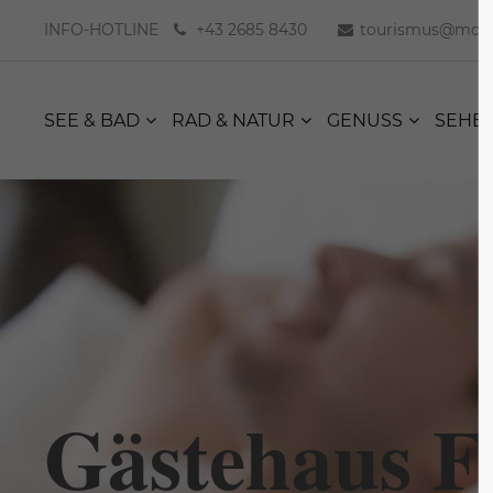
INFO-HOTLINE
+43 2685 8430
tourismus@moer
SEE & BAD
RAD & NATUR
GENUSS
SEHE
Gästehaus F