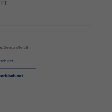
FT
e, Seestraße 28
sch.net
oerbisch.net