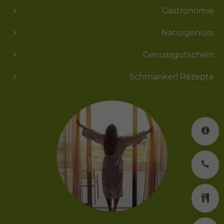
Gastronomie
Naturgenuss
Genussgutschein
Schmankerl Rezepte
K
J
K