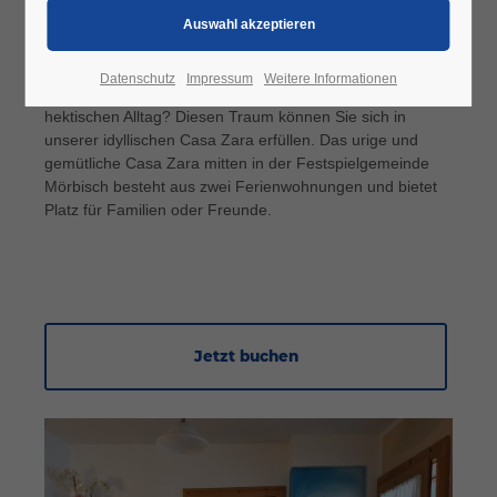
Willkommen im Casa Zara!
Historische Ferienwohnung in Mörbisch am See
Datenschutz
Impressum
Weitere Informationen
Suchen Sie nach eine Rückzugsoase abseits vom
hektischen Alltag?
Diesen Traum können Sie sich in
unserer idyllischen Casa Zara erfüllen.
Das urige und
gemütliche Casa Zara mitten in der Festspielgemeinde
Mörbisch besteht aus zwei Ferienwohnungen und bietet
Platz für Familien oder Freunde.
Jetzt buchen