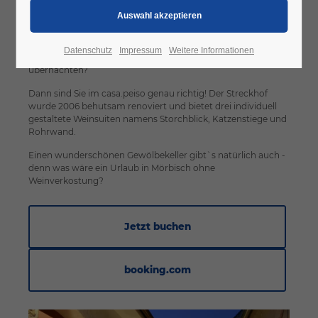
typisch burgenländisches Winzerhaus anno 1890
Wollten Sie schon immer in einem typisch burgenländischen
Datenschutz
Impressum
Weitere Informationen
Winzerhaus anno 1890, aber mit dem Komfort von heute
übernachten?
Dann sind Sie im casa.peiso genau richtig! Der Streckhof
wurde 2006 behutsam renoviert und bietet drei individuell
gestaltete Weinsuiten namens Storchblick, Katzenstiege und
Rohrwand.
Einen wunderschönen Gewölbekeller gibt`s natürlich auch -
denn was wäre ein Urlaub in Mörbisch ohne
Weinverkostung?
Jetzt buchen
booking.com