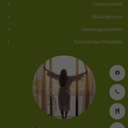
Gastronomie
Naturgenuss
Genussgutschein
Schmankerl Rezepte
K
J
K