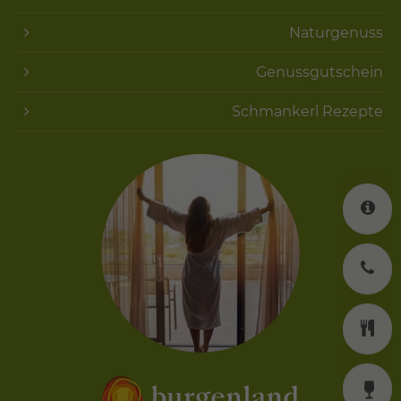
Naturgenuss
Genussgutschein
Schmankerl Rezepte
K
J
K
W