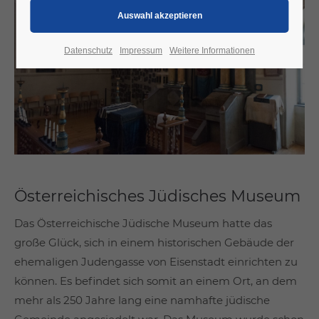
Datenschutz
Impressum
Weitere Informationen
Österreichisches Jüdisches Museum
Das Österreichische Jüdische Museum hatte das
große Glück, sich in einem historischen Gebäude der
ehemaligen Judengasse von Eisenstadt einrichten zu
können. Es befindet sich somit an einem Ort, an dem
mehr als 250 Jahre lang eine namhafte jüdische