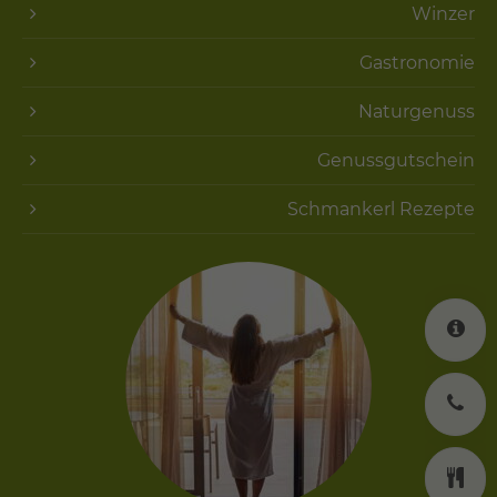
Winzer
Gastronomie
Naturgenuss
Genussgutschein
Schmankerl Rezepte
K
J
K