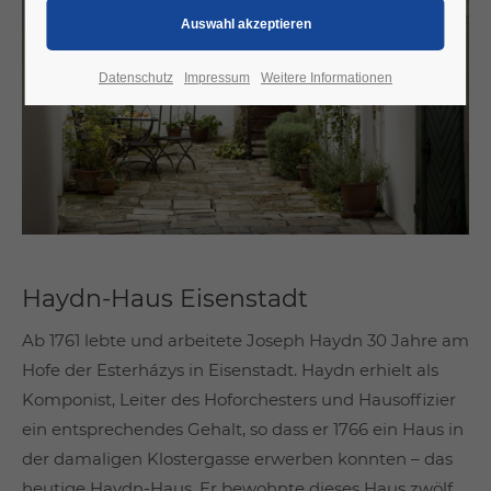
Datenschutz
Impressum
Weitere Informationen
Haydn-Haus Eisenstadt
Ab 1761 lebte und arbeitete Joseph Haydn 30 Jahre am
Hofe der Esterházys in Eisenstadt. Haydn erhielt als
Komponist, Leiter des Hoforchesters und Hausoffizier
ein entsprechendes Gehalt, so dass er 1766 ein Haus in
der damaligen Klostergasse erwerben konnten – das
heutige Haydn-Haus. Er bewohnte dieses Haus zwölf