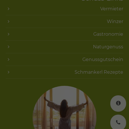
Vermieter
Winzer
Gastronomie
Naturgenuss
Genussgutschein
Schmankerl Rezepte
K
J